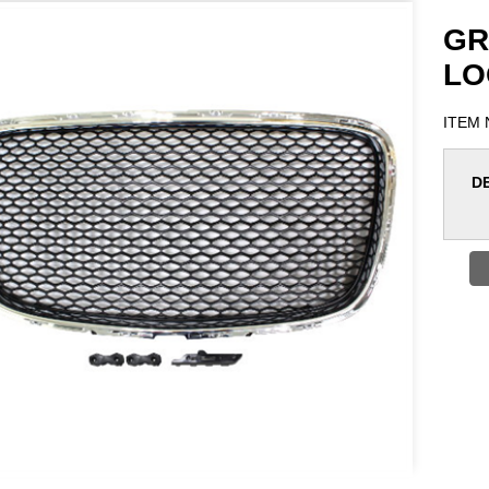
GR
LO
ITEM
D