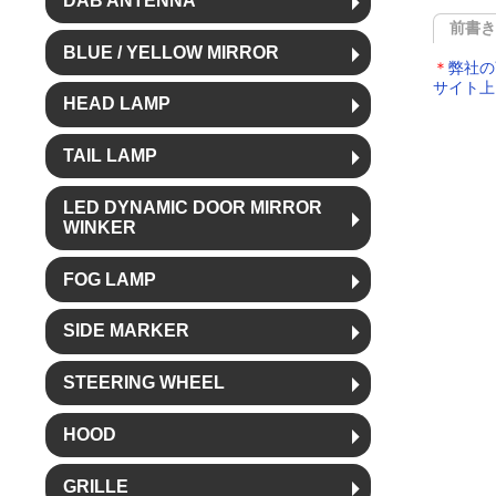
DAB ANTENNA
前書
BLUE / YELLOW MIRROR
＊
弊社の
サイト上
HEAD LAMP
TAIL LAMP
LED DYNAMIC DOOR MIRROR
WINKER
FOG LAMP
SIDE MARKER
STEERING WHEEL
HOOD
GRILLE