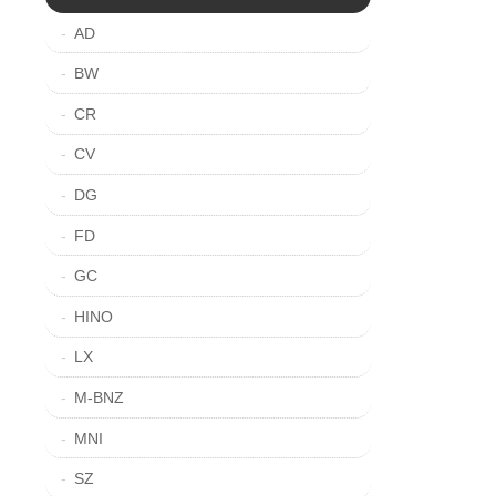
AD
BW
CR
CV
DG
FD
GC
HINO
LX
M-BNZ
MNI
SZ